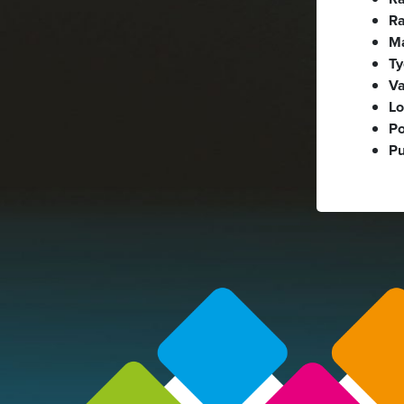
Alavalikko
Ra
M
Ty
Va
Lo
P
Pu