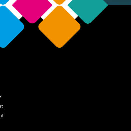
s
et
ut