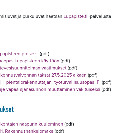
misluvat ja purkuluvat haetaan
Lupapiste.fi
-palvelusta
papisteen prosessi
(pdf)
kaopas Lupapisteen käyttöön
(pdf)
tevesisuunnitelman vaatimukset
(pdf)
kennusvalvonnan taksat 27.5.2025 alkaen
(pdf)
H_pientalorakennuttajan_tyoturvallisuusopas_FI
(pdf)
je vapaa-ajanasunnon muuttaminen vakituiseksi
(pdf)
ukset
kentajan naapurin kuuleminen
(pdf)
1, Rakennushankelomake
(pdf)