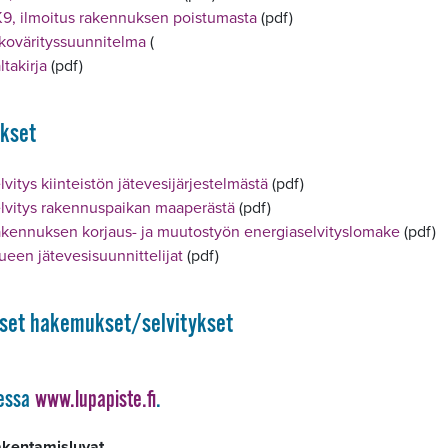
9, ilmoitus rakennuksen poistumasta
(pdf)
kovärityssuunnitelma
(
ltakirja
(pdf)
ykset
lvitys kiinteistön jätevesijärjestelmästä
(pdf)
lvitys rakennuspaikan maaperästä
(pdf)
kennuksen korjaus- ja muutostyön energiaselvityslomake
(pdf)
ueen jätevesisuunnittelijat
(pdf)
set hakemukset/selvitykset
eessa
www.lupapiste.fi
.
kentamisluvat