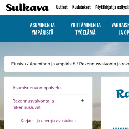
Uutiset
Kuulutukset
Pöytäkirjat ja esitysl
ASUMINEN JA
YRITTÄMINEN JA
VARHAIS
YMPÄRISTÖ
TYÖELÄMÄ
JA O
Etusivu
/
Asuminen ja ympäristö
/
Rakennusvalvonta ja rak
Asumisneuvontapalvelu
R
Rakennusvalvonta ja
Toggle submenu
rakennusluvat
Korjaus- ja energia-avustukset