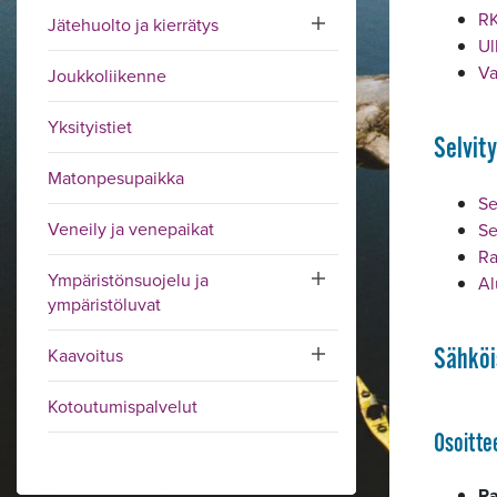
RK
Jätehuolto ja kierrätys
Toggle submenu
Ul
Va
Joukkoliikenne
Yksityistiet
Selvit
Matonpesupaikka
Se
Veneily ja venepaikat
Se
Ra
Ympäristönsuojelu ja
Toggle submenu
Al
ympäristöluvat
Sähköi
Kaavoitus
Toggle submenu
Kotoutumispalvelut
Osoitt
Ra