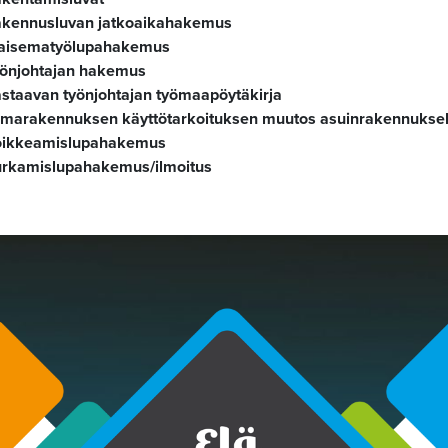
kennusluvan jatkoaikahakemus
aisematyölupahakemus
önjohtajan hakemus
staavan työnjohtajan työmaapöytäkirja
marakennuksen käyttötarkoituksen muutos asuinrakennukse
oikkeamislupahakemus
rkamislupahakemus/ilmoitus