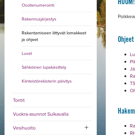
HUOM!
Osoitenumerointi
Poikkea
Rakennusjärjestys
Rakentamiseen liittyvät lomakkeet
Ohjeet
ja ohjeet
Luvat
Lu
Pi
Sähköinen lupakäsittely
Jä
Ra
Kiinteistörekisterin päivitys
TS
Oh
Tontit
Hakem
Vuokra-asunnot Sulkavalla
Ra
Vesihuolto
Toggle submenu
RH