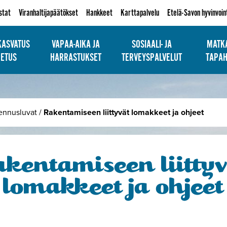
istat
Viranhaltijapäätökset
Hankkeet
Karttapalvelu
Etelä-Savon hyvinvoin
KASVATUS
VAPAA-AIKA JA
SOSIAALI- JA
MATKA
PETUS
HARRASTUKSET
TERVEYSPALVELUT
TAPA
ennusluvat
/
Rakentamiseen liittyvät lomakkeet ja ohjeet
akentamiseen liittyv
lomakkeet ja ohjeet