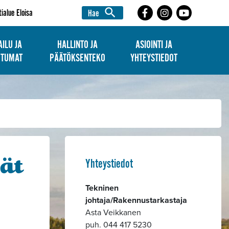
search
tialue Eloisa
Hae
ILU JA
HALLINTO JA
ASIOINTI JA
HTUMAT
PÄÄTÖKSENTEKO
YHTEYSTIEDOT
ät
Yhteystiedot
Tekninen
johtaja/Rakennustarkastaja
Asta Veikkanen
puh. 044 417 5230