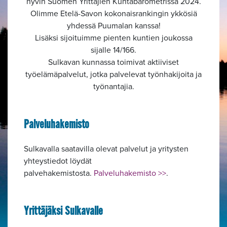
hyvin Suomen Yrittäjien Kuntabarometrissä 2024.
Olimme Etelä-Savon kokonaisrankingin ykkösiä
yhdessä Puumalan kanssa!
Lisäksi sijoituimme pienten kuntien joukossa
sijalle 14/166.
Sulkavan kunnassa toimivat aktiiviset
työelämäpalvelut, jotka palvelevat työnhakijoita ja
työnantajia.
Palveluhakemisto
Sulkavalla saatavilla olevat palvelut ja yritysten
yhteystiedot löydät
palvehakemistosta.
Palveluhakemisto >>
.
Yrittäjäksi Sulkavalle