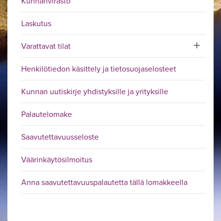
Kunnanvirasto
Laskutus
Varattavat tilat
Toggle sub
Henkilötiedon käsittely ja tietosuojaselosteet
Kunnan uutiskirje yhdistyksille ja yrityksille
Palautelomake
Saavutettavuusseloste
Väärinkäytösilmoitus
Anna saavutettavuuspalautetta tällä lomakkeella