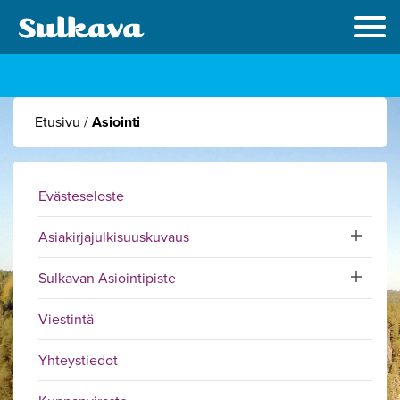
Etusivu
/
Asiointi
Evästeseloste
Asiakirjajulkisuuskuvaus
Toggle sub
Sulkavan Asiointipiste
Toggle sub
Viestintä
Yhteystiedot