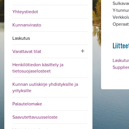
Sulkava
Y-tunnu
Yhteystiedot
Verkkol
Operaat
Kunnanvirasto
Laskutus
Liittee
Varattavat tilat
Toggle submenu
Laskutu
Henkilötiedon käsittely ja
Supplier
tietosuojaselosteet
Kunnan uutiskirje yhdistyksille ja
yrityksille
Alavalikko
Palautelomake
Saavutettavuusseloste