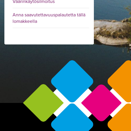
Väärinkäytösilmoitus
Anna saavutettavuuspalautetta tällä
lomakkeella