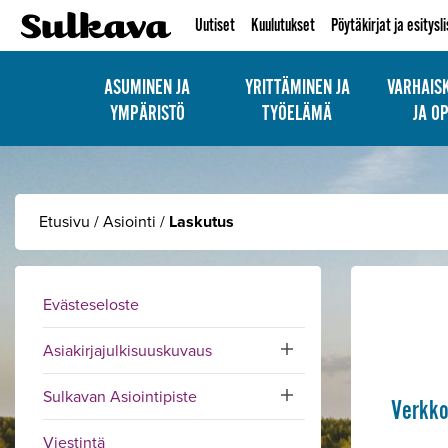
Uutiset
Kuulutukset
Pöytäkirjat ja esitysl
ASUMINEN JA
YRITTÄMINEN JA
VARHAIS
YMPÄRISTÖ
TYÖELÄMÄ
JA O
Etusivu
/
Asiointi
/
Laskutus
Evästeseloste
Asiakirjajulkisuuskuvaus
Toggle submenu
Sulkavan Asiointipiste
Toggle submenu
Verkko
Viestintä