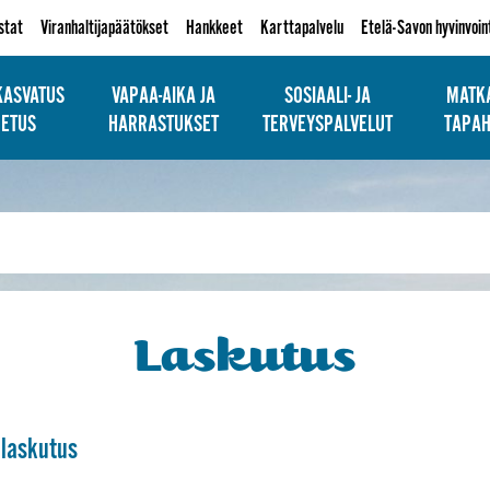
istat
Viranhaltijapäätökset
Hankkeet
Karttapalvelu
Etelä-Savon hyvinvoin
KASVATUS
VAPAA-AIKA JA
SOSIAALI- JA
MATKA
PETUS
HARRASTUKSET
TERVEYSPALVELUT
TAPA
Laskutus
laskutus