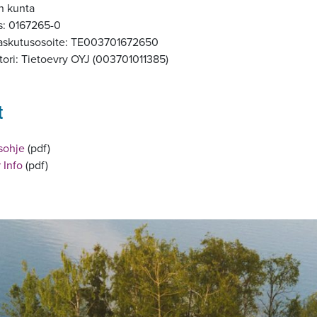
n kunta
s: 0167265-0
askutusosoite: TE003701672650
tori: Tietoevry OYJ (003701011385)
t
sohje
(pdf)
 Info
(pdf)