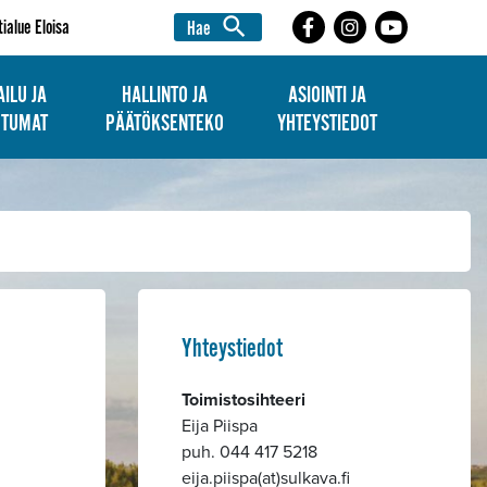
search
tialue Eloisa
Hae
ILU JA
HALLINTO JA
ASIOINTI JA
HTUMAT
PÄÄTÖKSENTEKO
YHTEYSTIEDOT
Yhteystiedot
Toimistosihteeri
Eija Piispa
puh. 044 417 5218
eija.piispa(at)sulkava.fi