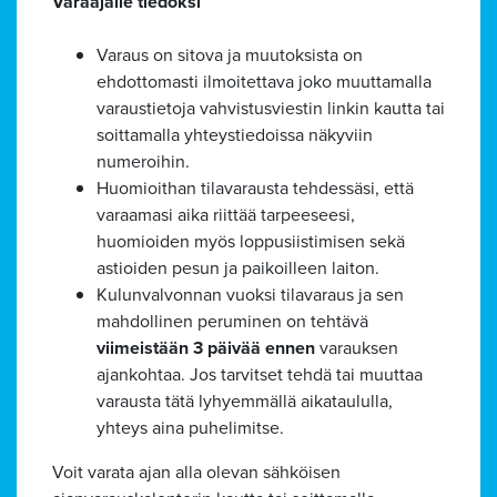
Varaajalle tiedoksi
Varaus on sitova ja muutoksista on
ehdottomasti ilmoitettava joko muuttamalla
varaustietoja vahvistusviestin linkin kautta tai
soittamalla yhteystiedoissa näkyviin
numeroihin.
Huomioithan tilavarausta tehdessäsi, että
varaamasi aika riittää tarpeeseesi,
huomioiden myös loppusiistimisen sekä
astioiden pesun ja paikoilleen laiton.
Kulunvalvonnan vuoksi tilavaraus ja sen
mahdollinen peruminen on tehtävä
viimeistään 3 päivää ennen
varauksen
ajankohtaa. Jos tarvitset tehdä tai muuttaa
varausta tätä lyhyemmällä aikataululla,
yhteys aina puhelimitse.
Voit varata ajan alla olevan sähköisen