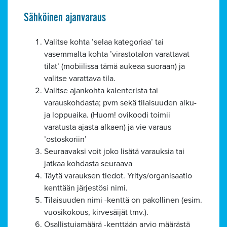
Sähköinen ajanvaraus
Valitse kohta ’selaa kategoriaa’ tai
vasemmalta kohta ’virastotalon varattavat
tilat’ (mobiilissa tämä aukeaa suoraan) ja
valitse varattava tila.
Valitse ajankohta kalenterista tai
varauskohdasta; pvm sekä tilaisuuden alku-
ja loppuaika. (Huom! ovikoodi toimii
varatusta ajasta alkaen) ja vie varaus
’ostoskoriin’
Seuraavaksi voit joko lisätä varauksia tai
jatkaa kohdasta seuraava
Täytä varauksen tiedot. Yritys/organisaatio
kenttään järjestösi nimi.
Tilaisuuden nimi -kenttä on pakollinen (esim.
vuosikokous, kirvesäijät tmv.).
Osallistujamäärä -kenttään arvio määrästä