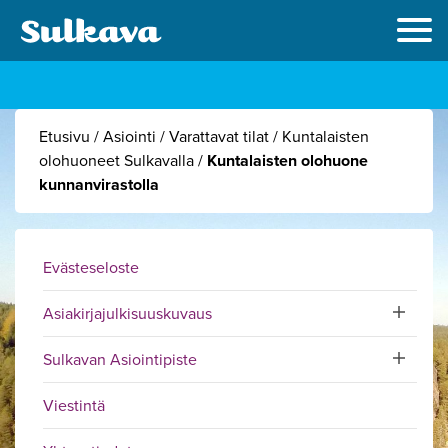
Etusivu
/
Asiointi
/
Varattavat tilat
/
Kuntalaisten
olohuoneet Sulkavalla
/
Kuntalaisten olohuone
kunnanvirastolla
Evästeseloste
Asiakirjajulkisuuskuvaus
Toggle sub
Sulkavan Asiointipiste
Toggle sub
Viestintä