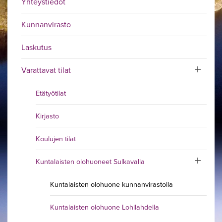
Yhteystiedot
Kunnanvirasto
Laskutus
Varattavat tilat
Toggle sub
Etätyötilat
Kirjasto
Koulujen tilat
Kuntalaisten olohuoneet Sulkavalla
Toggle subm
Kuntalaisten olohuone kunnanvirastolla
Kuntalaisten olohuone Lohilahdella