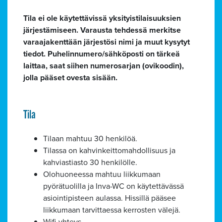
Tila ei ole käytettävissä yksityistilaisuuksien
järjestämiseen. Varausta tehdessä merkitse
varaajakenttään järjestösi nimi ja muut kysytyt
tiedot. Puhelinnumero/sähköposti on tärkeä
laittaa, saat siihen numerosarjan (ovikoodin),
jolla pääset ovesta sisään.
Tila
Tilaan mahtuu 30 henkilöä.
Tilassa on kahvinkeittomahdollisuus ja
kahviastiasto 30 henkilölle.
Olohuoneessa mahtuu liikkumaan
pyörätuolilla ja Inva-WC on käytettävässä
asiointipisteen aulassa. Hissillä pääsee
liikkumaan tarvittaessa kerrosten välejä.
Wifi-yhteys