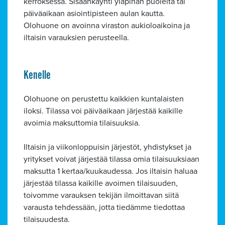
kerroksessa. Sisäänkäynti yläpihan puolelta tai
päiväaikaan asiointipisteen aulan kautta.
Olohuone on avoinna viraston aukioloaikoina ja
iltaisin varauksien perusteella.
Kenelle
Olohuone on perustettu kaikkien kuntalaisten
iloksi. Tilassa voi päiväaikaan järjestää kaikille
avoimia maksuttomia tilaisuuksia.
Iltaisin ja viikonloppuisin järjestöt, yhdistykset ja
yritykset voivat järjestää tilassa omia tilaisuuksiaan
maksutta 1 kertaa/kuukaudessa. Jos iltaisin haluaa
järjestää tilassa kaikille avoimen tilaisuuden,
toivomme varauksen tekijän ilmoittavan siitä
varausta tehdessään, jotta tiedämme tiedottaa
tilaisuudesta.