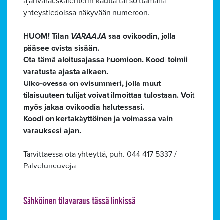
ajanvarauskalenterin kautta tai soittamalla
yhteystiedoissa näkyvään numeroon.
HUOM! Tilan
VARAAJA
saa ovikoodin, jolla
pääsee ovista sisään.
Ota tämä aloitusajassa huomioon. Koodi toimii
varatusta ajasta alkaen.
Ulko-ovessa on ovisummeri, jolla muut
tilaisuuteen tulijat voivat ilmoittaa tulostaan. Voit
myös jakaa ovikoodia halutessasi.
Koodi on kertakäyttöinen ja voimassa vain
varauksesi ajan.
Tarvittaessa ota yhteyttä, puh. 044 417 5337 /
Palveluneuvoja
Sähköinen tilavaraus tässä linkissä