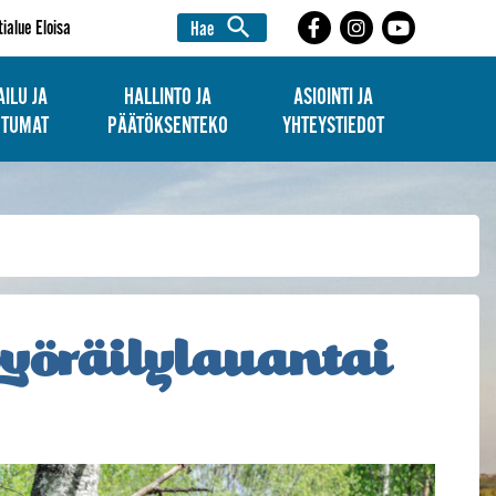
search
tialue Eloisa
Hae
ILU JA
HALLINTO JA
ASIOINTI JA
HTUMAT
PÄÄTÖKSENTEKO
YHTEYSTIEDOT
n pyöräilylauantai