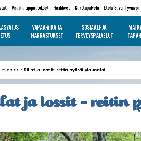
istat
Viranhaltijapäätökset
Hankkeet
Karttapalvelu
Etelä-Savon hyvinvoin
KASVATUS
VAPAA-AIKA JA
SOSIAALI- JA
MATKA
PETUS
HARRASTUKSET
TERVEYSPALVELUT
TAPA
kalenteri
/
Sillat ja lossit- reitin pyöräilylauantai
llat ja lossit – reiti