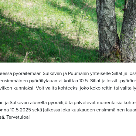
essä pyöräilemään Sulkavan ja Puumalan yhteiselle Sillat ja loss
nsimmäinen pyöräilylauantai koittaa 10.5. Sillat ja lossit -pyörärei
viikon kunniaksi! Voit valita kohteeksi joko koko reitin tai valit
 ja Sulkavan alueella pyöräilijöitä palvelevat monenlaisia kohteit
nna 10.5.2025 sekä jatkossa joka kuukauden ensimmäinen lauantai:
ä. Tervetuloa!