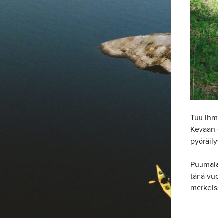
Tuu ihme
Kevään e
pyöräily
Puumalan
tänä vuo
merkeiss