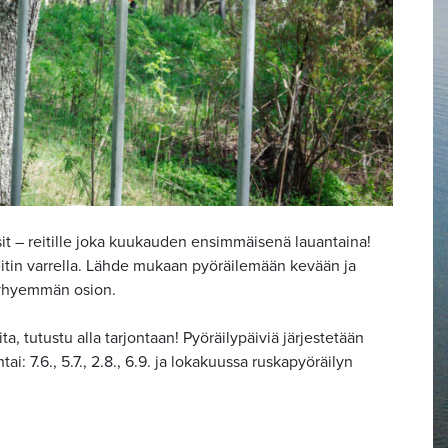
it – reitille joka kuukauden ensimmäisenä lauantaina!
tin varrella.
Lähde mukaan pyöräilemään kevään ja
a lyhyemmän osion.
a, tutustu alla tarjontaan! Pyöräilypäiviä järjestetään
 7.6., 5.7., 2.8., 6.9. ja lokakuussa ruskapyöräilyn