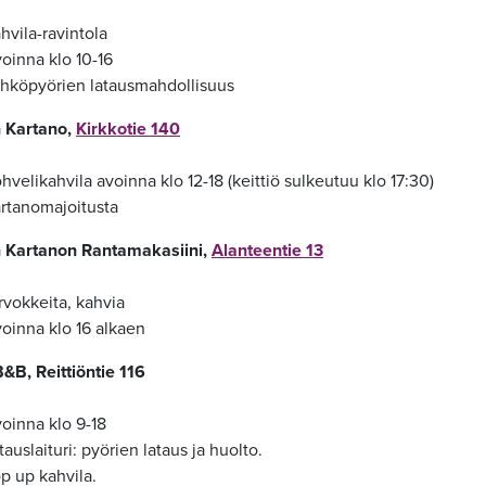
hvila-ravintola
oinna klo 10-16
hköpyörien latausmahdollisuus
n Kartano,
Kirkkotie 140
hvelikahvila avoinna klo 12-18 (keittiö sulkeutuu klo 17:30)
rtanomajoitusta
an Kartanon Rantamakasiini,
Alanteentie 13
rvokkeita, kahvia
oinna klo 16 alkaen
B&B, Reittiöntie 116
oinna klo 9-18
tauslaituri: pyörien lataus ja huolto.
p up kahvila.