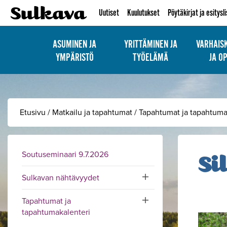
Uutiset
Kuulutukset
Pöytäkirjat ja esitysl
ASUMINEN JA
YRITTÄMINEN JA
VARHAIS
YMPÄRISTÖ
TYÖELÄMÄ
JA O
Etusivu
/
Matkailu ja tapahtumat
/
Tapahtumat ja tapahtuma
Soutuseminaari 9.7.2026
Si
Sulkavan nähtävyydet
Toggle submenu
Tapahtumat ja
Toggle submenu
tapahtumakalenteri