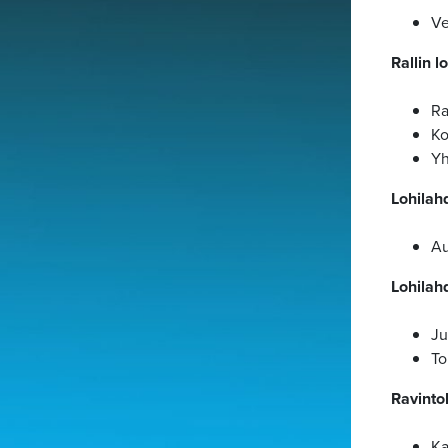
Ve
Rallin 
Ra
Ko
Yh
Lohilah
Au
Lohilah
Ju
To
Ravintol
Ka