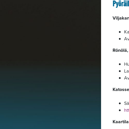
Pyöräil
Viljaka
Ka
Av
Rönölä,
Hu
La
Av
Katosse
Sä
ht
Kaartila