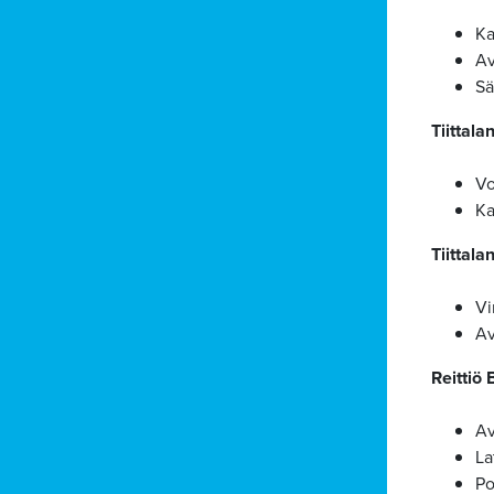
Ka
Av
Sä
Tiittala
Vo
Ka
Tiittal
Vi
Av
Reittiö 
Av
La
Po