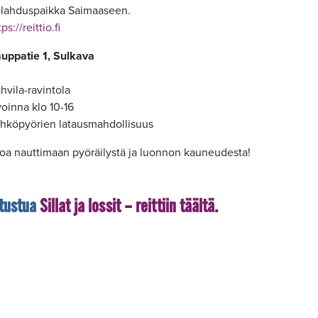
lahduspaikka Saimaaseen.
ps://reittio.fi
auppatie 1, Sulkava
hvila-ravintola
oinna klo 10-16
hköpyörien latausmahdollisuus
loa nauttimaan pyöräilystä ja luonnon kauneudesta!
utustua
Sillat ja lossit – reittiin täältä.