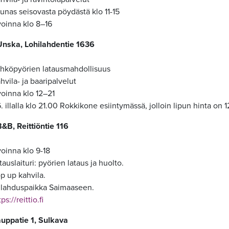
unas seisovasta pöydästä klo 11-15
oinna klo 8–16
nska, Lohilahdentie 1636
hköpyörien latausmahdollisuus
hvila- ja baaripalvelut
oinna klo 12–21
6. illalla klo 21.00 Rokkikone esiintymässä, jolloin lipun hinta on 
B&B, Reittiöntie 116
oinna klo 9-18
tauslaituri: pyörien lataus ja huolto.
p up kahvila.
lahduspaikka Saimaaseen.
ps://reittio.fi
auppatie 1, Sulkava