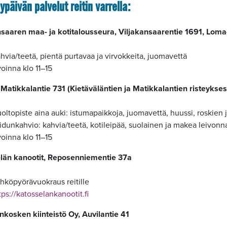
ypäivän palvelut reitin varrella:
nsaaren maa- ja kotitalousseura, Viljakansaarentie 1691, Loma
hvia/teetä, pientä purtavaa ja virvokkeita, juomavettä
oinna klo 11–15
 Matikkalantie 731 (Kietäväläntien ja Matikkalantien risteykse
oltopiste aina auki: istumapaikkoja, juomavettä, huussi, roskien
idunkahvio: kahvia/teetä, kotileipää, suolainen ja makea leivonn
oinna klo 11–15
län kanootit, Reposenniementie 37a
hköpyörävuokraus reitille
tps://katosselankanootit.fi
nkosken kiinteistö Oy, Auvilantie 41