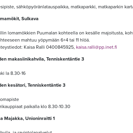
sipiste, sähköpyöränlatauspaikka, matkaparkki, matkaparkin karta
lomamökit, Sulkava
llin lomamökkien Puumalan kohteella on kesälle majoitusta, koht
hteeseen mahtuu yöpymään 6+4 tai 11 hlöä.
teystiedot: Kaisa Ralli 0400845925,
kaisa.ralli@pp.inet.fi
den makasiinikahvila, Tenniskentäntie 3
ki la 8.30-16
den kesätori, Tenniskentäntie 3
omapiste
rikauppiaat paikalla klo 8.30-10.30
a Majakka, Unioninraitti 1
hvila- ja ravintolapalvelut