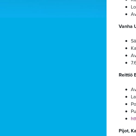
Lo
Av
Vanha U
Sä
Ka
Av
7.
Reittiö 
Av
La
Po
Pu
htt
Pijot, K