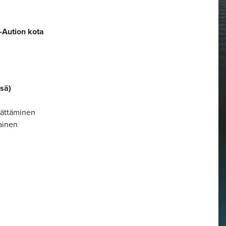
-Aution kota
ssä)
 jättäminen
ainen