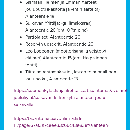
Saimaan Helmen ja Emman Aarteet
joulupuoti (käsitöitä ja vintin aarteita),
Alanteentie 18
Sulkavan Yrittäjät (grillimakkaraa),
Alanteentie 26 (ent. OP:n piha)
Partiolaiset, Alanteentie 26
Reservin upseerit, Alanteentie 26
Leo Löppönen (moottorisahalla veistetyt
eläimet) Alanteentie 15 (ent. Halpalinnan
tontti)
Tiittalan rantamakasiini, lasten toiminnallinen
joulupolku, Alanteentie 13
https://suomenkylat.fi/ajankohtaista/tapahtumat/avoimet-
joulukylat/sulkavan-kirkonkyla-alanteen-joulu-
sulkavalla
https://tapahtumat.savonlinna.fi/fi-
FI/page/67af3a7ceee33c66c43e838f/alanteen-