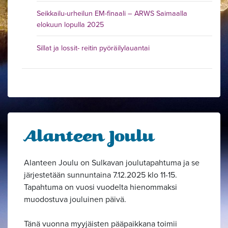
Seikkailu-urheilun EM-finaali – ARWS Saimaalla
elokuun lopulla 2025
Sillat ja lossit- reitin pyöräilylauantai
Alanteen Joulu
Alanteen Joulu on Sulkavan joulutapahtuma ja se
järjestetään sunnuntaina 7.12.2025 klo 11-15.
Tapahtuma on vuosi vuodelta hienommaksi
muodostuva jouluinen päivä.
Tänä vuonna myyjäisten pääpaikkana toimii