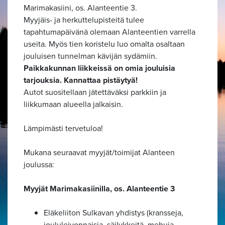
Marimakasiini, os. Alanteentie 3.
Myyjäis- ja herkuttelupisteitä tulee
tapahtumapäivänä olemaan Alanteentien varrella
useita. Myös tien koristelu luo omalta osaltaan
jouluisen tunnelman kävijän sydämiin.
Paikkakunnan liikkeissä on omia jouluisia
tarjouksia. Kannattaa pistäytyä!
Autot suositellaan jätettäväksi parkkiin ja
liikkumaan alueella jalkaisin.
Lämpimästi tervetuloa!
Mukana seuraavat myyjät/toimijat Alanteen
joulussa:
Myyjät Marimakasiinilla, os. Alanteentie 3
Eläkeliiton Sulkavan yhdistys (kransseja,
joululeivonnaisia, säilykkeitä, mehuja,