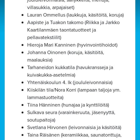
villasukkia, arpajaiset)
Lauran Ommellus (laukkuja, käsitöitä, koruja)
Aapiste ja Tuakon takomo (Riikka ja Jarkko
Kaartilanmäen taontatuotteet ja
pellavatekstiilit)
Hieroja Mari Kanninen (hyvinvointihoidot)
Johanna Oinonen (koruja, käsitöitä,
maalauksia)
Tarhaneidon kukkatila (havukransseja ja
kuivakukka-asetelmia)
Yhtenäiskoulun 4. lk (joululeivonnaisia)
Kiiskilän tila/Nora Korri (lampaan taljoja ym.
lammastuotteita)
Tiina Hänninen (hunajaa ja kynttilöitä)
Sulkava seura (varainkeruuta, jäsenyyttä,
soutupaitoja)
Svetlana Hirvonen (leivonnaisia ja käsitöitä)
Taina Räisänen (keramiikkaa, saunatonttuja,