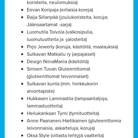
koristeita, neulomuksia)
Eevan Koripaja (erilaisia koreja)
Raija Sillanpää (joulukoristeita, koruja;
Jäänsaartamat -sarja)
Luomutila Toivola (valkosipulia,
luomutuotteita ja -jalosteita)
Pirjo Jewerly (koruja, käsitöitä, maalauksia)
Sulkavan Matkailu ry (arpajaiset)
Design NiinaMariia (käsitöitä)
Sinisen Tuvan Gluteenittomat
(gluteenittomat leivonnaiset)
Sulkavan kunta (mm. herkkukorin
arvontapiste)
Hukkasen Lammastila (lampaantaljoja,
lammastuotteita)
Heilukankaan Tyrni (tyrnituotteita)
Anne Paananen-Hartikainen (gluteenittomia
leivonnaisia, askarteluja, koruja)
Oksa Style (villasta tehtyjä vaatteita)