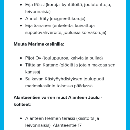
Erja Rössi (koruja, kynttilöitä, joulutonttuja,
leivonnaisia)
Anneli Räty (magneettikoruja)
Eija Sairanen (enkeleitä, kuivattuja
suppilovahveroita, jouluisia korvakoruja)
Muuta Marimakasiinilla:
Pijot Oy (joulupuuroa, kahvia ja pullaa)
Tiittalan Kartano (glögiä ja jotain makeaa sen
kanssa)
Sulkavan Kästyöyhdistyksen joulupuoti
marimakasiinin toisessa päädyssä
Alanteentien varren muut Alanteen Joulu -
kohteet:
Alanteen Helmen terassi (käsitöitä ja
leivonnaisia), Alanteentie 17