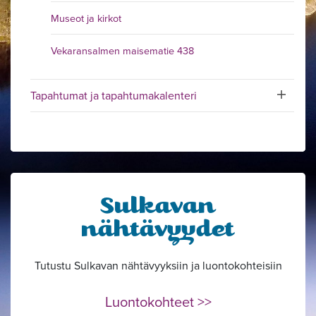
Museot ja kirkot
Vekaransalmen maisematie 438
Tapahtumat ja tapahtumakalenteri
Toggle sub
Sulkavan
nähtävyydet
Tutustu Sulkavan nähtävyyksiin ja luontokohteisiin
Luontokohteet >>