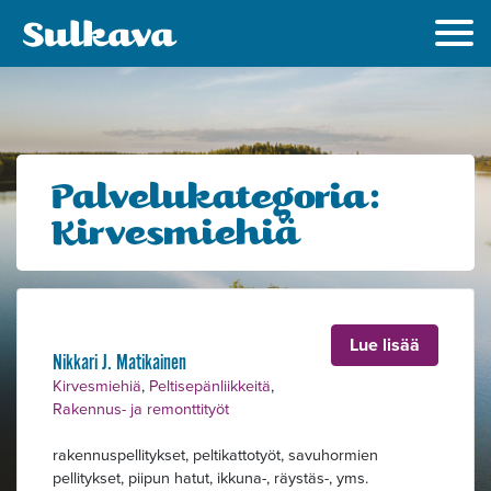
Palvelukategoria:
Kirvesmiehiä
Lue lisää
Nikkari J. Matikainen
Kirvesmiehiä
,
Peltisepänliikkeitä
,
Rakennus- ja remonttityöt
rakennuspellitykset, peltikattotyöt, savuhormien
pellitykset, piipun hatut, ikkuna-, räystäs-, yms.