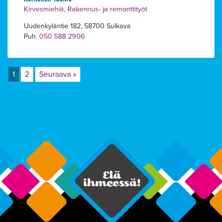
Kirvesmiehiä
,
Rakennus- ja remonttityöt
Uudenkyläntie 182, 58700 Sulkava
Puh.
050 588 2906
1
2
Seuraava »