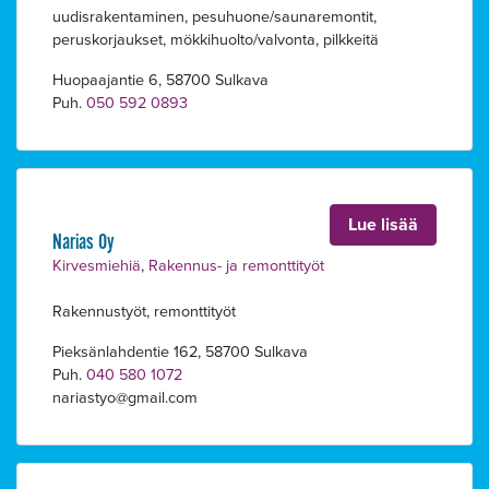
uudisrakentaminen, pesuhuone/saunaremontit,
peruskorjaukset, mökkihuolto/valvonta, pilkkeitä
Huopaajantie 6, 58700 Sulkava
Puh.
050 592 0893
Lue lisää
Narias Oy
Kirvesmiehiä
,
Rakennus- ja remonttityöt
Rakennustyöt, remonttityöt
Pieksänlahdentie 162, 58700 Sulkava
Puh.
040 580 1072
nariastyo
gmail.com