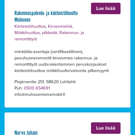
Lue lisää
Rakennuspalvelu- ja kiinteistöhuolto
Muhonen
Kiinteistöhuoltoa
,
Kirvesmiehiä
,
Mökkihuoltoa
,
pilkkeitä
,
Rakennus- ja
remonttityöt
märkätila-asentaja (sertifikaatillinen),
pesuhuoneremontit kirvesmies rakennus- ja
remonttityöt uudisrakentaminen peruskorjaukset
kiinteistöhuoltoa mökkihuolto/valvonta pilkemyynti
Piojärventie 251, 58620 Lohilahti
Puh.
0500 654691
info
muhosenlomamokit.fi
Lue lisää
Nurvo Juhani