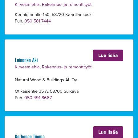
Kirvesmiehiä
,
Rakennus- ja remonttityöt
Keriniementie 150, 58720 Kaartilankoski
Puh.
050 581 7444
Lue lisää
Leinonen Aki
Kirvesmiehiä
,
Rakennus- ja remonttityöt
Natural Wood & Buildings AL Oy
Otikaisentie 35 A, 58700 Sulkava
Puh.
050 491 8667
Alavalikko
Lue lisää
Korhonen Tuomo