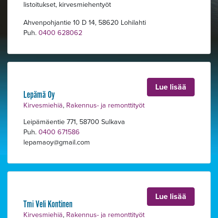
listoitukset, kirvesmiehentyöt
Ahvenpohjantie 10 D 14, 58620 Lohilahti
Puh.
0400 628062
Lue lisää
Lepämä Oy
Kirvesmiehiä
,
Rakennus- ja remonttityöt
Leipämäentie 771, 58700 Sulkava
Puh.
0400 671586
lepamaoy
gmail.com
Lue lisää
Tmi Veli Kontinen
Kirvesmiehiä
,
Rakennus- ja remonttityöt