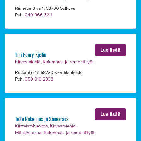
Rinnetie 8 as 1, 58700 Sulkava
Puh.
040 966 3211
Lue lisää
Tmi Henry Kjellin
Kirvesmiehiä
,
Rakennus- ja remonttityöt
Rutkantie 17, 58720 Kaartilankoski
Puh.
050 010 2303
Lue lisää
TeSe Rakennus ja Saneeraus
Kiinteistöhuoltoa
,
Kirvesmiehiä
,
Mökkihuoltoa
,
Rakennus- ja remonttityöt