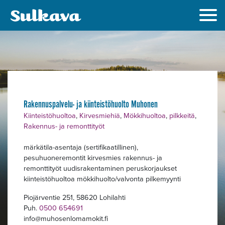
Rakennuspalvelu- ja kiinteistöhuolto Muhonen
Alavalikko
Kiinteistöhuoltoa
,
Kirvesmiehiä
,
Mökkihuoltoa
,
pilkkeitä
,
Rakennus- ja remonttityöt
märkätila-asentaja (sertifikaatillinen),
pesuhuoneremontit kirvesmies rakennus- ja
remonttityöt uudisrakentaminen peruskorjaukset
kiinteistöhuoltoa mökkihuolto/valvonta pilkemyynti
Piojärventie 251, 58620 Lohilahti
Puh.
0500 654691
info
muhosenlomamokit.fi