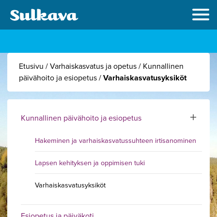
Etusivu
/
Varhaiskasvatus ja opetus
/
Kunnallinen
päivähoito ja esiopetus
/
Varhaiskasvatusyksiköt
Kunnallinen päivähoito ja esiopetus
Toggle sub
Hakeminen ja varhaiskasvatussuhteen irtisanominen
Lapsen kehityksen ja oppimisen tuki
Varhaiskasvatusyksiköt
Esiopetus ja päiväkoti