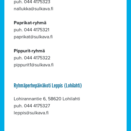
puh. 044 4175323
nallukka
sulkava.fi
Paprikat-ryhmä
puh. 044 4175321
paprikat
sulkava.fi
Pippurit-ryhmä
Alavalikko
puh. 044 4175322
pippurit1
sulkava.fi
Ryhmäperhepäiväkoti Leppis (Lohilahti)
Lohirannantie 6, 58620 Lohilahti
puh. 044 4175327
leppis
sulkava.fi