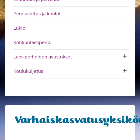
Perusopetus ja koulut
Lukio
Kotikuntastipendi
Lapsiperheiden avustukset
Toggle sub
Koulukuljetus
Toggle sub
Varhaiskasvatusyksikö