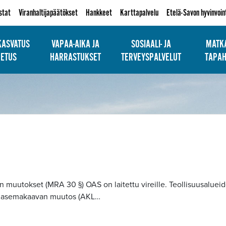
istat
Viranhaltijapäätökset
Hankkeet
Karttapalvelu
Etelä-Savon hyvinvoin
KASVATUS
VAPAA-AIKA JA
SOSIAALI- JA
MATKA
PETUS
HARRASTUKSET
TERVEYSPALVELUT
TAPA
n muutokset (MRA 30 §) OAS on laitettu vireille. Teollisuusaluei
ien asemakaavan muutos (AKL…