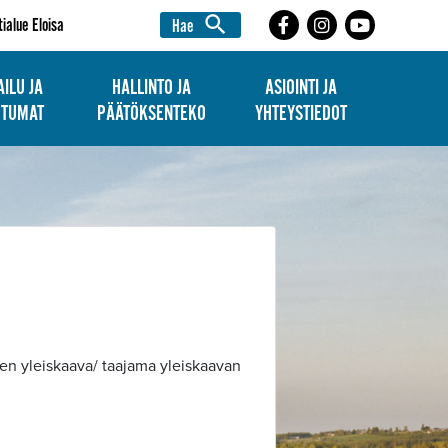
search
tialue Eloisa
Hae
ILU JA
HALLINTO JA
ASIOINTI JA
HTUMAT
PÄÄTÖKSENTEKO
YHTEYSTIEDOT
den yleiskaava/ taajama yleiskaavan