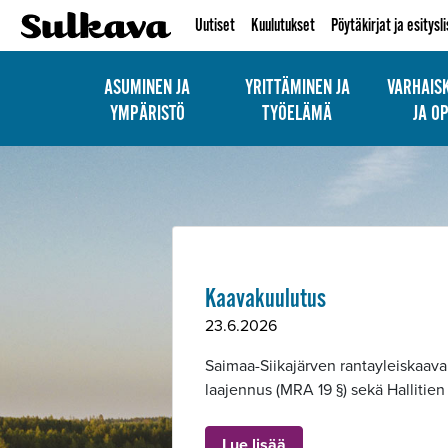
Uutiset
Kuulutukset
Pöytäkirjat ja esitysl
ASUMINEN JA
YRITTÄMINEN JA
VARHAIS
YMPÄRISTÖ
TYÖELÄMÄ
JA O
Kaavakuulutus
Alavalikko
23.6.2026
Saimaa-Siikajärven rantayleiskaava
laajennus (MRA 19 §) sekä Hallit
Lue lisää