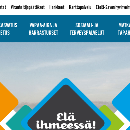
istat
Viranhaltijapäätökset
Hankkeet
Karttapalvelu
Etelä-Savon hyvinvoin
KASVATUS
VAPAA-AIKA JA
SOSIAALI- JA
MATKA
PETUS
HARRASTUKSET
TERVEYSPALVELUT
TAPA