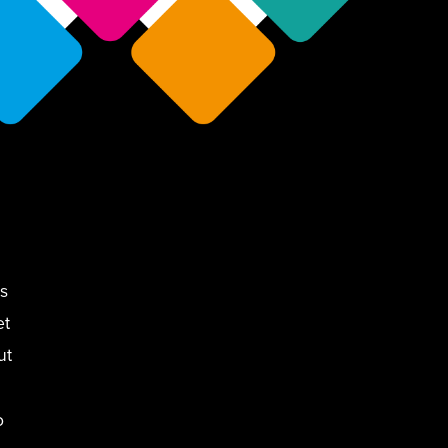
s
et
ut
o