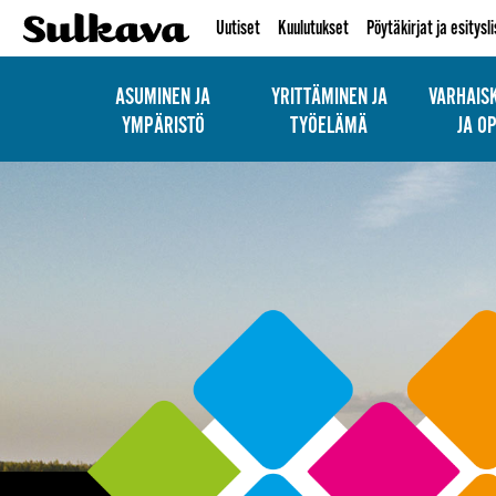
Uutiset
Kuulutukset
Pöytäkirjat ja esitysl
ASUMINEN JA
YRITTÄMINEN JA
VARHAIS
YMPÄRISTÖ
TYÖELÄMÄ
JA O