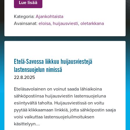
Lue lisää
Kategoria:
Ajankohtaista
Avainsanat:
eloisa
,
huijausviesti
,
oletarkkana
Etelä-Savossa liikkuu huijausviestejä
lastensuojelun nimissä
22.8.2025
Eteläsavolainen on voinut saada lähiaikoina
sähköpostiinsa huijausviestin lastensuojeluna
Alavalikko
esiintyvältä taholta. Huijausviestissä on voitu
pyytää klikkaamaan linkkiä, jotta sähköpostin saaja
voisi vaikuttaa lastensuojeluilmoituksen
käsittelyyn….