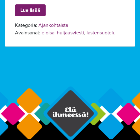
Lue lisää
Kategoria:
Ajankohtaista
Avainsanat:
eloisa
,
huijausviesti
,
lastensuojelu