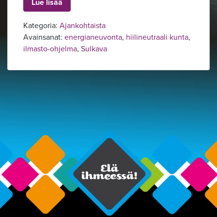
Lue lisää
Kategoria:
Ajankohtaista
Avainsanat:
energianeuvonta
,
hiilineutraali kunta
,
ilmasto-ohjelma
,
Sulkava