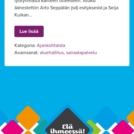
työryhmästä kahteen otteeseen. Aluksi
äänestettiin Arto Seppälän (sd) esityksestä ja Seija
Kuikan…
Lue lisää
Kategoria:
Ajankohtaista
Avainsanat:
aluehallitus
,
sairaalapalvelu