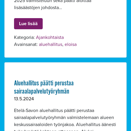
2025 valmisteluun sekä päätti aloittaa
lisäsäästöjen johdosta…
Lue lisää
Kategoria:
Ajankohtaista
Avainsanat:
aluehallitus
,
eloisa
Aluehallitus päätti perustaa
sairaalapalvelutyöryhmän
13.5.2024
Etelä-Savon aluehallitus päätti perustaa
sairaalapalvelutyöryhmän valmistelemaan alueen
Alavalikko
keskussairaaloiden työnjakoa. Aluehallitus äänesti