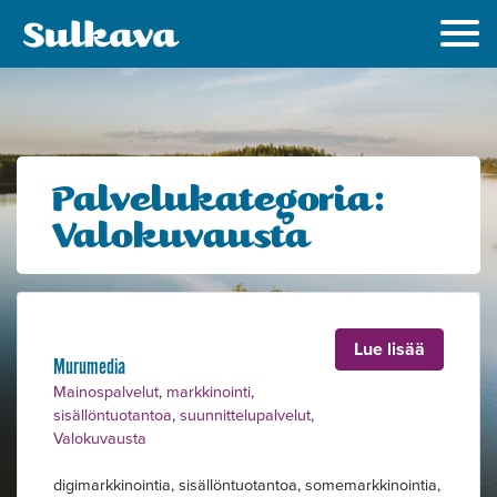
Palvelukategoria:
Valokuvausta
Lue lisää
Murumedia
Alavalikko
Mainospalvelut
,
markkinointi
,
sisällöntuotantoa
,
suunnittelupalvelut
,
Valokuvausta
digimarkkinointia, sisällöntuotantoa, somemarkkinointia,