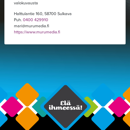
valokuvausta
Halttulantie 160, 58700 Sulkava
Puh.
0400 429910
mari
murumedia.fi
https://www.murumedia.fi