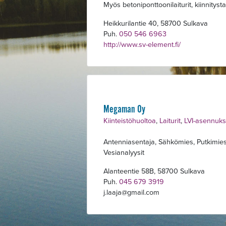
Myös betoniponttoonilaiturit, kiinnitystar
Heikkurilantie 40, 58700 Sulkava
Puh.
050 546 6963
http://www.sv-element.fi/
Alavalikko
Megaman Oy
Kiinteistöhuoltoa
,
Laiturit
,
LVI-asennuks
Antenniasentaja, Sähkömies, Putkimies, L
Vesianalyysit
Alanteentie 58B, 58700 Sulkava
Puh.
045 679 3919
j.laaja
gmail.com