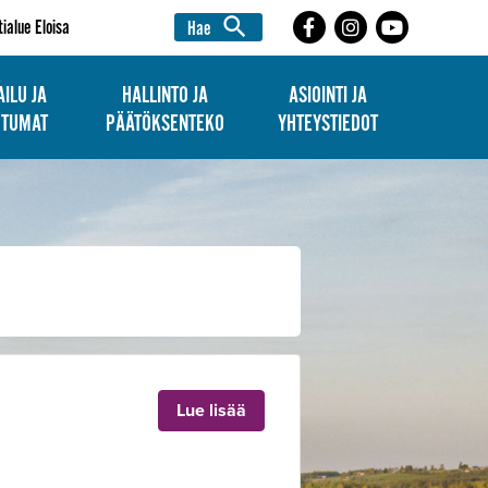
search
tialue Eloisa
Hae
ILU JA
HALLINTO JA
ASIOINTI JA
HTUMAT
PÄÄTÖKSENTEKO
YHTEYSTIEDOT
Lue lisää