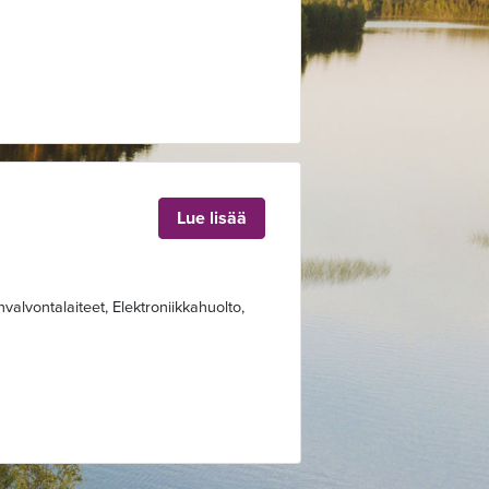
Lue lisää
nvalvontalaiteet, Elektroniikkahuolto,