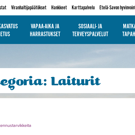
istat
Viranhaltijapäätökset
Hankkeet
Karttapalvelu
Etelä-Savon hyvinvoin
KASVATUS
VAPAA-AIKA JA
SOSIAALI- JA
MATKA
PETUS
HARRASTUKSET
TERVEYSPALVELUT
TAPA
tegoria:
Laiturit
ennustarvikkeita