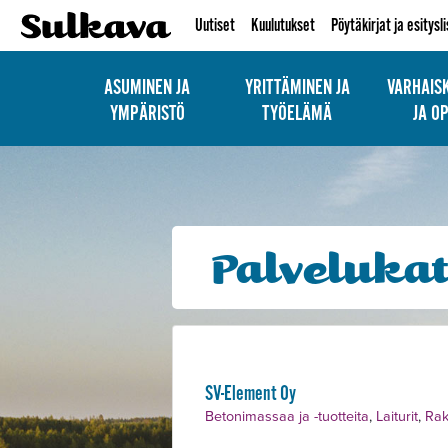
Uutiset
Kuulutukset
Pöytäkirjat ja esitysl
ASUMINEN JA
YRITTÄMINEN JA
VARHAIS
YMPÄRISTÖ
TYÖELÄMÄ
JA O
Palveluka
SV-Element Oy
Betonimassaa ja -tuotteita
,
Laiturit
,
Rak