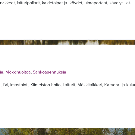
vikkeet, laituripollarit, kaidetolpat ja -köydet, uimaportaat, kävelysillat.
ia
,
Mökkihuoltoa
,
Sähköasennuksia
VI, lmastointi, Kiinteistön hoito, Laiturit, Mökkitalkkari, Kamera- ja kulu