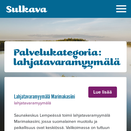
Palvelukategoria:
lahjatavaramyymälä
Lue lisää
Lahjatavaramyymälä Marimakasiini
lahjatavaramyymälä
Alavalikko
Saunakeskus Lempeässä toimii lahjatavaramyymälä
Marimakasiini, jossa suomalainen muotoilu ja
paikallisuus ovat keskiössä. Valikoimassa on tuttuun