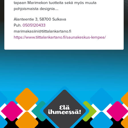
tapaan Marimekon tuotteita sekä myös muuta
pohjoismaista designia....
Alanteentie 3, 58700 Sulkava
Puh.
0505120433
marimakasiini
tiittalankartano.fi
https://www.tiittalankartano.fi/saunakeskus-lempea/