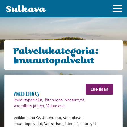
Palvelukategoria:
Imuautopalvelut
Lue lisää
Veikko Lehti Oy
Alavalikko
Imuautopalvelut
,
Jätehuolto
,
Nosturityöt
,
Vaaralliset jätteet
,
Vaihtolavat
Veikko Lehti Oy Jätehuolto, Vaihtolavat,
Imuautopalvelut, Vaaralliset jätteet, Nosturityöt