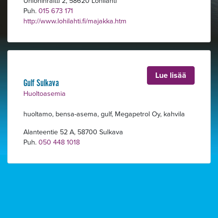
Unioninraitti 2, 58620 Lohilahti
Puh.
015 673 171
http://www.lohilahti.fi/majakka.htm
Alavalikko
Lue lisää
Gulf Sulkava
Huoltoasemia
huoltamo, bensa-asema, gulf, Megapetrol Oy, kahvila
Alanteentie 52 A, 58700 Sulkava
Puh.
050 448 1018