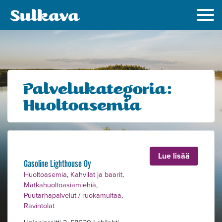
Palvelukategoria:
Huoltoasemia
Lue lisää
Gasoline Lighthouse Oy
Huoltoasemia
,
Kahvilat ja baarit
,
Matkahuoltoasiamiehiä
,
Puutarhapalvelut / ruokamultaa
,
Ravintolat