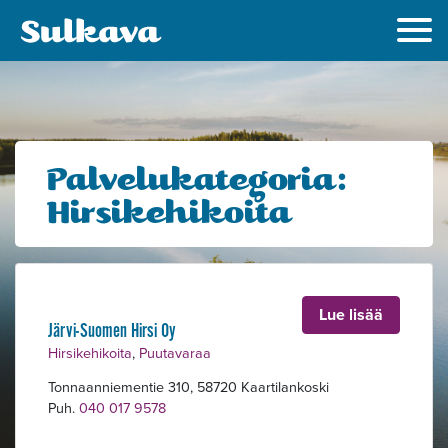
Palvelukategoria:
Hirsikehikoita
Alavalikko
Lue lisää
Järvi-Suomen Hirsi Oy
Hirsikehikoita
,
Puutavaraa
Tonnaanniementie 310, 58720 Kaartilankoski
Puh.
040 017 9578