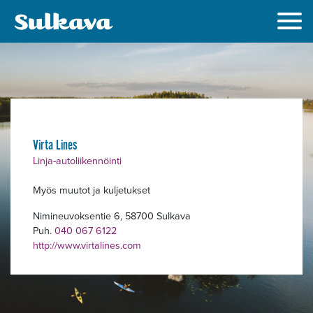
Alavalikko
Virta Lines
Linja-autoliikennöinti
Myös muutot ja kuljetukset
Nimineuvoksentie 6, 58700 Sulkava
Puh.
040 067 6122
http://www.virtalines.com