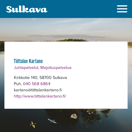
Alavalikko
Tiittalan Kartano
Juhlapalvelut
,
Majoituspalvelua
Kirkkotie 140, 58700 Sulkava
Puh.
040 568 6864
kartano
tiittalankartano.fi
http://www.tiittalankartano.fi/