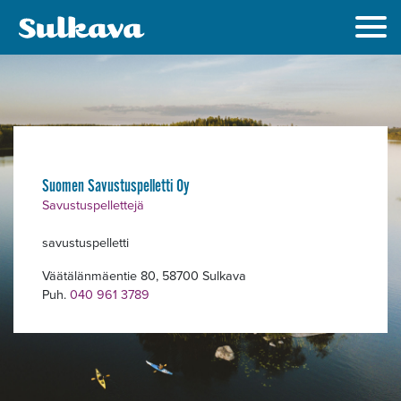
Alavalikko
Suomen Savustuspelletti Oy
Savustuspellettejä
savustuspelletti
Väätälänmäentie 80, 58700 Sulkava
Puh.
040 961 3789