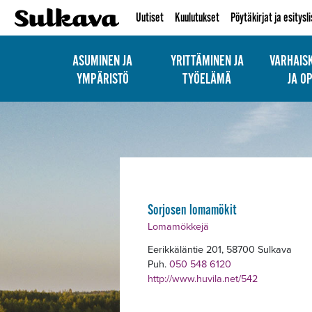
Uutiset
Kuulutukset
Pöytäkirjat ja esitysl
ASUMINEN JA
YRITTÄMINEN JA
VARHAIS
YMPÄRISTÖ
TYÖELÄMÄ
JA O
Alavalikko
Sorjosen lomamökit
Lomamökkejä
Eerikkäläntie 201, 58700 Sulkava
Puh.
050 548 6120
http://www.huvila.net/542