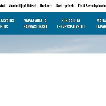
istat
Viranhaltijapäätökset
Hankkeet
Karttapalvelu
Etelä-Savon hyvinvoin
KASVATUS
VAPAA-AIKA JA
SOSIAALI- JA
MATKA
PETUS
HARRASTUKSET
TERVEYSPALVELUT
TAPA