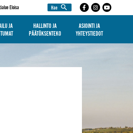
search
tialue Eloisa
Hae
ILU JA
HALLINTO JA
ASIOINTI JA
HTUMAT
PÄÄTÖKSENTEKO
YHTEYSTIEDOT