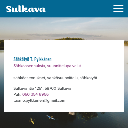
Alavalikko
Sähkötyö T. Pylkkänen
Sähköasennuksia
,
suunnittelupalvelut
sähköasennukset, sahkösuunnittelu, sähkötyöt
Sulkavantie 1251, 58700 Sulkava
Puh.
050 354 6956
tuomo.pylkkanen
gmail.com