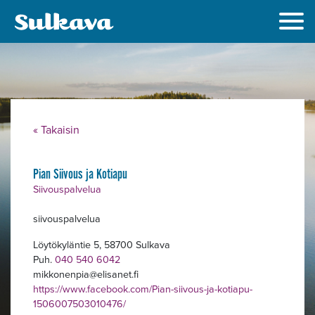
« Takaisin
Alavalikko
Pian Siivous ja Kotiapu
Siivouspalvelua
siivouspalvelua
Löytökyläntie 5, 58700 Sulkava
Puh.
040 540 6042
mikkonenpia
elisanet.fi
https://www.facebook.com/Pian-siivous-ja-kotiapu-
1506007503010476/