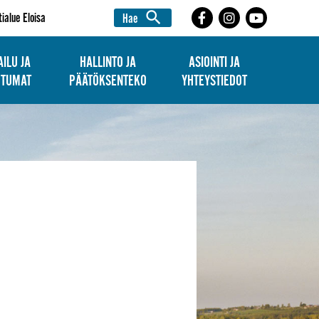
search
tialue Eloisa
Hae
ILU JA
HALLINTO JA
ASIOINTI JA
HTUMAT
PÄÄTÖKSENTEKO
YHTEYSTIEDOT