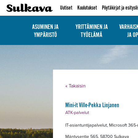
Uutiset
Kuulutukset
Pöytäkirjat ja esitysl
ASUMINEN JA
YRITTÄMINEN JA
VARHAIS
YMPÄRISTÖ
TYÖELÄMÄ
JA O
« Takaisin
Alavalikko
Mini-it Ville-Pekka Linjanen
ATK-palvelut
IT-asiantuntijapalvelut, Microsoft 365
Mäntysentie 565, 58700 Sulkava