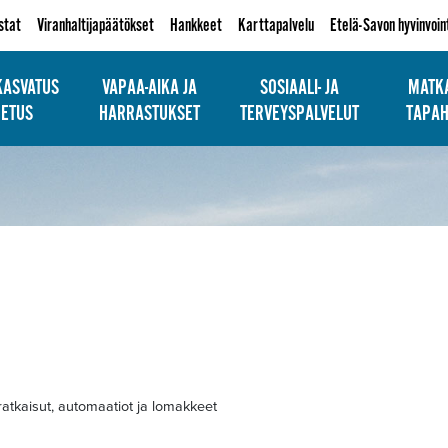
istat
Viranhaltijapäätökset
Hankkeet
Karttapalvelu
Etelä-Savon hyvinvoin
KASVATUS
VAPAA-AIKA JA
SOSIAALI- JA
MATKA
PETUS
HARRASTUKSET
TERVEYSPALVELUT
TAPA
-ratkaisut, automaatiot ja lomakkeet