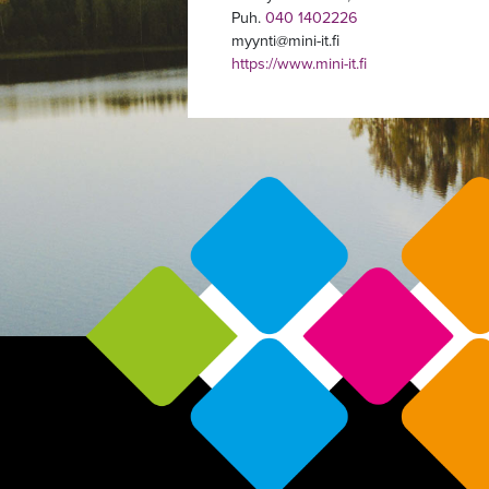
Puh.
040 1402226
myynti
mini-it.fi
https://www.mini-it.fi