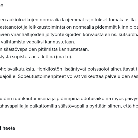
an:
en aukioloaikojen normaalia laajemmat rajoitukset lomakausilla. 
vastaanotot ja leikkaustoiminta) on normaalia pidemmät kiinniolo
vien viranhaltijoiden ja työntekijöiden korvausta eli ns. kutsur
vaihtamista vapaiksi kannustetaan.
n säästövapaiden pitämistä kannustetaan.
tystä supistetaan arkiöinä (ma-to).
 oheisvaikutuksia. Henkilöstön lisääntyvät poissaolot aiheuttavat
kuajoille. Sopeutustoimenpiteet voivat vaikeuttaa palveluiden saa
uiden ruuhkautumisena ja pidempinä odotusaikoina myös päivystys
ahavapailla ja palkattomilla säästövapailla pyritään siihen, että 
.
haeta