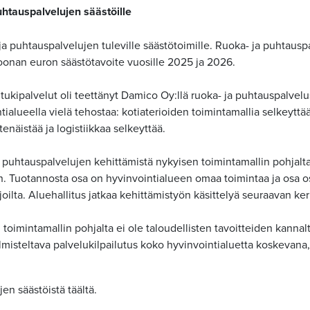
uhtauspalvelujen säästöille
 ja puhtauspalvelujen tuleville säästötoimille. Ruoka- ja puhtausp
joonan euron säästötavoite vuosille 2025 ja 2026.
a tukipalvelut oli teettänyt Damico Oy:llä ruoka- ja puhtauspalve
ialueella vielä tehostaa: kotiaterioiden toimintamallia selkeyttää
tenäistää ja logistiikkaa selkeyttää.
 ja puhtauspalvelujen kehittämistä nykyisen toimintamallin pohja
in. Tuotannosta osa on hyvinvointialueen omaa toimintaa ja osa o
oilta. Aluehallitus jatkaa kehittämistyön käsittelyä seuraavan ke
oimintamallin pohjalta ei ole taloudellisten tavoitteiden kannalta
misteltava palvelukilpailutus koko hyvinvointialuetta koskevana, k
en säästöistä täältä.