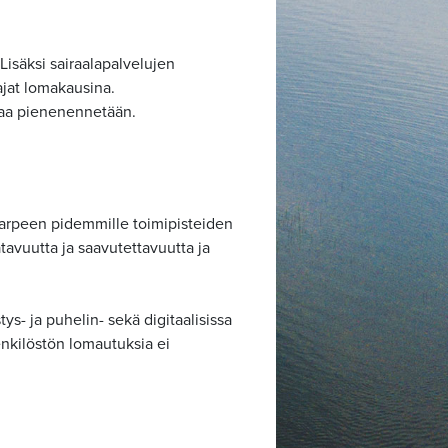
Lisäksi sairaalapalvelujen
ajat lomakausina.
ahaa pienenennetään.
 tarpeen pidemmille toimipisteiden
tavuutta ja saavutettavuutta ja
- ja puhelin- sekä digitaalisissa
henkilöstön lomautuksia ei