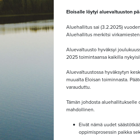
Eloisalle löytyi aluevaltuuston p
Aluehallitus sai (3.2.2025) vuod
Aluehallitus merkitsi virkamiesten
Aluevaltuusto hyväksyi joulukuuss
2025 toimintaansa kaikilla nykyisil
Aluevaltuustossa hyväksytyn kesk
muualta Eloisan toiminnasta. Päätö
varauduttu.
Tämän johdosta aluehallitukselle o
mahdollinen.
Eivät nämä uudet säästötkää
oppimisprosessin paikka sekä