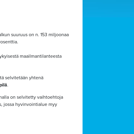
salkun suuruus on n. 153 miljoonaa
osenttia.
nykyisestä maailmantilanteesta
tä selvitetään yhtenä
pilä
.
alla on selvitetty vaihtoehtoja
 jossa hyvinvointialue myy