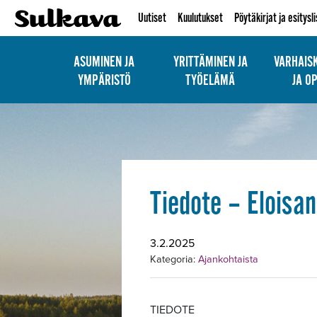
Uutiset
Kuulutukset
Pöytäkirjat ja esitysl
ASUMINEN JA
YRITTÄMINEN JA
VARHAIS
YMPÄRISTÖ
TYÖELÄMÄ
JA O
Tiedote – Eloisa
3.2.2025
Kategoria:
Ajankohtaista
TIEDOTE 3