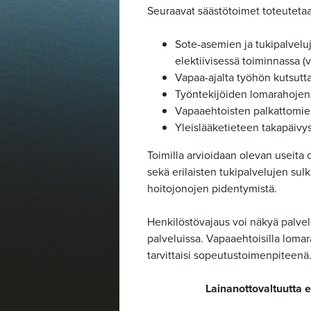
Seuraavat säästötoimet toteuteta
Sote-asemien ja tukipalveluj
elektiivisessä toiminnassa (
Vapaa-ajalta työhön kutsutta
Työntekijöiden lomarahojen 
Vapaaehtoisten palkattomie
Yleislääketieteen takapäivys
Toimilla arvioidaan olevan useita
sekä erilaisten tukipalvelujen sul
hoitojonojen pidentymistä.
Henkilöstövajaus voi näkyä palvel
palveluissa. Vapaaehtoisilla lomar
tarvittaisi sopeutustoimenpiteenä
Lainanottovaltuutta ei 