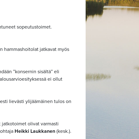
ohtuneet sopeutustoimet.
lon hammashoitolat jatkavat myös
ään ”konsernin sisältä” eli
alousarvioesityksessä ei ollut
sti lievästi ylijäämäinen tulos on
jatkotoimet olivat varmasti
johtaja
Heikki Laukkanen
(kesk.).