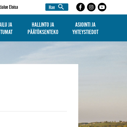
search
tialue Eloisa
Hae
ILU JA
HALLINTO JA
ASIOINTI JA
HTUMAT
PÄÄTÖKSENTEKO
YHTEYSTIEDOT