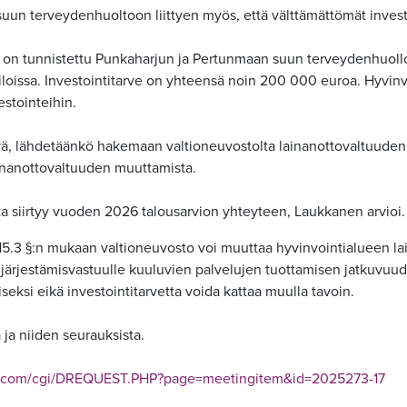
suun terveydenhuoltoon liittyen myös, että välttämättömät inves
a on tunnistettu Punkaharjun ja Pertunmaan suun terveydenhuoll
iloissa. Investointitarve on yhteensä noin 200 000 euroa. Hyvinv
estointeihin.
ävä, lähdetäänkö hakemaan valtioneuvostolta lainanottovaltuuden
ainanottovaltuuden muuttamista.
ta siirtyy vuoden 2026 talousarvion yhteyteen, Laukkanen arvioi.
15.3 §:n mukaan valtioneuvosto voi muuttaa hyvinvointialueen lain
järjestämisvastuulle kuuluvien palvelujen tuottamisen jatkuvuud
seksi eikä investointitarvetta voida kattaa muulla tavoin.
 ja niiden seurauksista.
os.com/cgi/DREQUEST.PHP?page=meetingitem&id=2025273-17