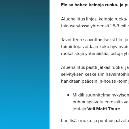
Eloisa hakee keinoja ruoka- ja p
Aluehallitus linjasi keinoja ruoka-
talousarviossa yhteensä 1,5-3 mil
Tavoitteen saavuttamiseksi tila- j
toimintoja voidaan koko hyvinvoint
ruokalistoja yhtenäistää, ostoja yh
Aluehallitus päätti jatkaa ruoka-
selvityksen keskeisiin havaintoih
hankitaan pääosin in-house -toimij
Mikäli suunnitelma nykyisen t
puhtauspalvelujen osalta val
johtaja
Veli Matti Thure
.
Lue lisää ruoka- ja puhtauspalveluj