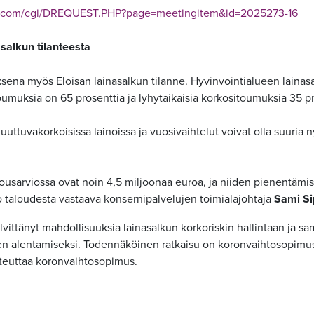
dos.com/cgi/DREQUEST.PHP?page=meetingitem&id=2025273-16
asalkun tilanteesta
uksena myös Eloisan lainasalkun tilanne. Hyvinvointialueen laina
toumuksia on 65 prosenttia ja lyhytaikaisia korkositoumuksia 35 pr
uttuvakorkoisissa lainoissa ja vuosivaihtelut voivat olla suuria 
usarviossa ovat noin 4,5 miljoonaa euroa, ja niiden pienentämis
 taloudesta vastaava konsernipalvelujen toimialajohtaja
Sami Si
vittänyt mahdollisuuksia lainasalkun korkoriskin hallintaan ja sam
 alentamiseksi. Todennäköinen ratkaisu on koronvaihtosopimus,
oteuttaa koronvaihtosopimus.