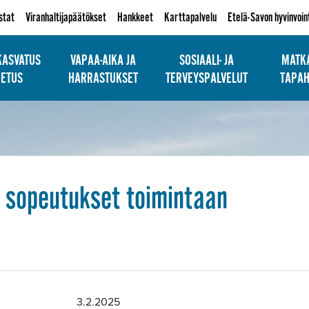
istat
Viranhaltijapäätökset
Hankkeet
Karttapalvelu
Etelä-Savon hyvinvoin
KASVATUS
VAPAA-AIKA JA
SOSIAALI- JA
MATKA
PETUS
HARRASTUKSET
TERVEYSPALVELUT
TAPA
n sopeutukset toimintaan
.2.2025