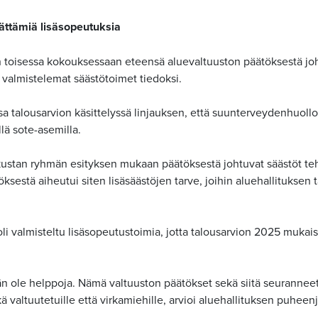
äättämiä lisäsopeutuksia
en toisessa kokouksessaan eteensä aluevaltuuston päätöksestä j
 valmistelemat säästötoimet tiedoksi.
a talousarvion käsittelyssä linjauksen, että suunterveydenhuol
lä sote-asemilla.
ustan ryhmän esityksen mukaan päätöksestä johtuvat säästöt tehd
ksestä aiheutui siten lisäsäästöjen tarve, joihin aluehallituksen t
li valmisteltu lisäsopeutustoimia, jotta talousarvion 2025 mukaise
n ole helppoja. Nämä valtuuston päätökset sekä siitä seuranneet 
 valtuutetuille että virkamiehille, arvioi aluehallituksen puheen