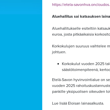
https://etela-savonhva.onclou
Aluehallitus sai katsauksen lain
Aluehallitukselle esiteltiin katsa
euroa, josta pitkäaikaisia korkosi
Korkokulujen suuruus vaihtelee mu
johtuen.
Korkokulut vuoden 2025 talo
Alavalikko
säästötoimenpiteenä, kertoo
Etelä-Savon hyvinvointialue on sel
vuoden 2025 rahoituskustannusten
pankille yksipuolisen oikeuden t
Lue lisää Eloisan lainasalkusta.