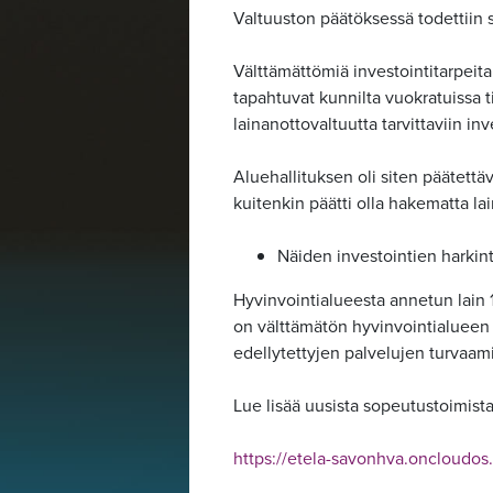
Valtuuston päätöksessä todettiin 
Välttämättömiä investointitarpeit
tapahtuvat kunnilta vuokratuissa t
lainanottovaltuutta tarvittaviin inv
Aluehallituksen oli siten päätett
kuitenkin päätti olla hakematta l
Näiden investointien harkin
Hyvinvointialueesta annetun lain 
on välttämätön hyvinvointialueen 
edellytettyjen palvelujen turvaami
Lue lisää uusista sopeutustoimista
https://etela-savonhva.oncloud