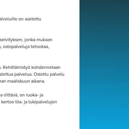
alveluille on asetettu
luselvityksen, jonka mukaan
, ostopalveluja tehostaa,
lta. Kehittämistyö kohdennetaan
stettua palvelua. Ostettu palvelu
rran maaliskuun aikana.
 riittävä, on ruoka- ja
ertoo tila- ja tukipalvelujen