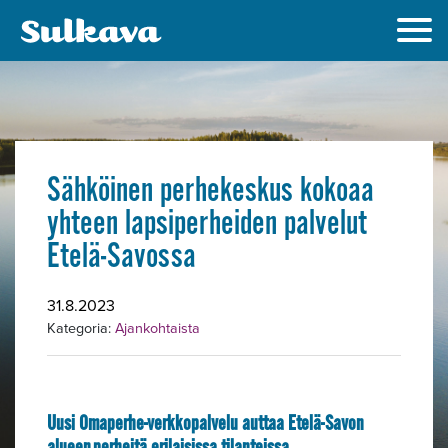
Sähköinen perhekeskus kokoaa
yhteen lapsiperheiden palvelut
Etelä-Savossa
31.8.2023
Kategoria:
Ajankohtaista
Uusi Omaperhe-verkkopalvelu auttaa Etelä-Savon
alueen perheitä erilaisissa tilanteissa.