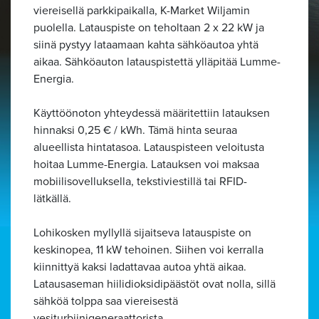
viereisellä parkkipaikalla, K-Market Wiljamin
puolella. Latauspiste on teholtaan 2 x 22 kW ja
siinä pystyy lataamaan kahta sähköautoa yhtä
aikaa. Sähköauton latauspistettä ylläpitää Lumme-
Energia.
Käyttöönoton yhteydessä määritettiin latauksen
hinnaksi 0,25 € / kWh. Tämä hinta seuraa
alueellista hintatasoa. Latauspisteen veloitusta
hoitaa Lumme-Energia. Latauksen voi maksaa
mobiilisovelluksella, tekstiviestillä tai RFID-
lätkällä.
Lohikosken myllyllä sijaitseva latauspiste on
keskinopea, 11 kW tehoinen. Siihen voi kerralla
kiinnittyä kaksi ladattavaa autoa yhtä aikaa.
Alavalikko
Latausaseman hiilidioksidipäästöt ovat nolla, sillä
sähköä tolppa saa viereisestä
vesiturbiinigeneraattorista.