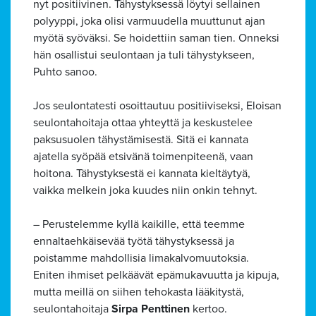
nyt positiivinen. Tähystyksessä löytyi sellainen
polyyppi, joka olisi varmuudella muuttunut ajan
myötä syöväksi. Se hoidettiin saman tien. Onneksi
hän osallistui seulontaan ja tuli tähystykseen,
Puhto sanoo.
Jos seulontatesti osoittautuu positiiviseksi, Eloisan
seulontahoitaja ottaa yhteyttä ja keskustelee
paksusuolen tähystämisestä. Sitä ei kannata
ajatella syöpää etsivänä toimenpiteenä, vaan
hoitona. Tähystyksestä ei kannata kieltäytyä,
vaikka melkein joka kuudes niin onkin tehnyt.
– Perustelemme kyllä kaikille, että teemme
ennaltaehkäisevää työtä tähystyksessä ja
poistamme mahdollisia limakalvomuutoksia.
Eniten ihmiset pelkäävät epämukavuutta ja kipuja,
mutta meillä on siihen tehokasta lääkitystä,
seulontahoitaja
Sirpa Penttinen
kertoo.