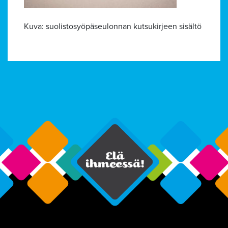
Kuva: suolistosyöpäseulonnan kutsukirjeen sisältö