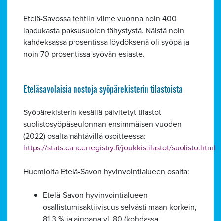
Etelä-Savossa tehtiin viime vuonna noin 400
laadukasta paksusuolen tähystystä. Näistä noin
kahdeksassa prosentissa löydöksenä oli syöpä ja
noin 70 prosentissa syövän esiaste.
Eteläsavolaisia nostoja syöpärekisterin tilastoista
Syöpärekisterin kesällä päivitetyt tilastot
suolistosyöpäseulonnan ensimmäisen vuoden
(2022) osalta nähtävillä osoitteessa:
https://stats.cancerregistry.fi/joukkistilastot/suolisto.html
Huomioita Etelä-Savon hyvinvointialueen osalta:
Etelä-Savon hyvinvointialueen
osallistumisaktiivisuus selvästi maan korkein,
81,3 % ja ainoana yli 80 (kohdassa