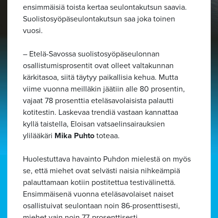
ensimmäisiä toista kertaa seulontakutsun saavia.
Suolistosyöpäseulontakutsun saa joka toinen
vuosi.
– Etelä-Savossa suolistosyöpäseulonnan
osallistumisprosentit ovat olleet valtakunnan
kärkitasoa, siitä täytyy paikallisia kehua. Mutta
viime vuonna meilläkin jäätiin alle 80 prosentin,
vajaat 78 prosenttia eteläsavolaisista palautti
kotitestin. Laskevaa trendiä vastaan kannattaa
kyllä taistella, Eloisan vatsaelinsairauksien
ylilääkäri
Mika Puhto
toteaa.
Huolestuttava havainto Puhdon mielestä on myös
se, että miehet ovat selvästi naisia nihkeämpiä
palauttamaan kotiin postitettua testivälinettä.
Ensimmäisenä vuonna eteläsavolaiset naiset
osallistuivat seulontaan noin 86-prosenttisesti,
miehet vain noin 77-prosenttisesti.