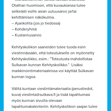
Otathan huomioon, että kuvauksessa tulee
selkeästi esille asian uutuusarvo ja/tai
kehittämisen näkökulma.
– Ajankohta (jos jo tiedossa)
– Kohderyhmä
– Kustannusarvio
Kehityskolikon saaneiden tulee tuoda esiin
viestinnässään, että toteutukselle on myönnetty
Kehityskolikko, esim.: ”Toteutusta mahdollistaa
Sulkavan kunnan Kehityskolikko.” Lisäksi
markkinointimateriaaleissa voi käyttää Sulkavan
kunnan logoa.
Välitä kuntaan viestintämateriaalia (perustiedot,
kuva)
viestinta
sulkava.fi
ja lisää tapahtumasi
myös kunnan sivuilla olevaan
tapahtumakalenteriin. Kehityskolikon saajan tulee