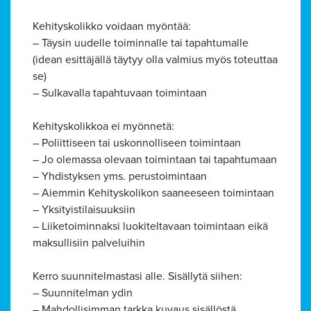
Kehityskolikko voidaan myöntää:
– Täysin uudelle toiminnalle tai tapahtumalle
(idean esittäjällä täytyy olla valmius myös toteuttaa
se)
– Sulkavalla tapahtuvaan toimintaan
Kehityskolikkoa ei myönnetä:
– Poliittiseen tai uskonnolliseen toimintaan
– Jo olemassa olevaan toimintaan tai tapahtumaan
– Yhdistyksen yms. perustoimintaan
– Aiemmin Kehityskolikon saaneeseen toimintaan
– Yksityistilaisuuksiin
–
Liiketoiminnaksi luokiteltavaan toimintaan eikä
maksullisiin palveluihin
Kerro suunnitelmastasi alle. Sisällytä siihen:
– Suunnitelman ydin
– Mahdollisimman tarkka kuvaus sisällöstä.