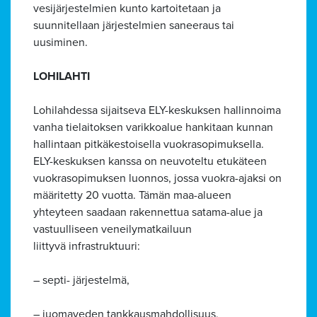
vesijärjestelmien kunto kartoitetaan ja
suunnitellaan järjestelmien saneeraus tai
uusiminen.
LOHILAHTI
Lohilahdessa sijaitseva ELY-keskuksen hallinnoima
vanha tielaitoksen varikkoalue hankitaan kunnan
hallintaan pitkäkestoisella vuokrasopimuksella.
ELY-keskuksen kanssa on neuvoteltu etukäteen
vuokrasopimuksen luonnos, jossa vuokra-ajaksi on
määritetty 20 vuotta. Tämän maa-alueen
yhteyteen saadaan rakennettua satama-alue ja
vastuulliseen veneilymatkailuun
liittyvä infrastruktuuri:
– septi- järjestelmä,
– juomaveden tankkausmahdollisuus,