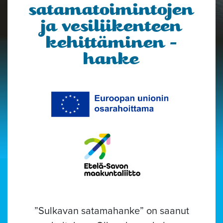
satamatoimintojen
ja vesiliikenteen
kehittäminen -
hanke
”Sulkavan satamahanke” on saanut