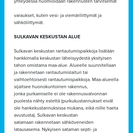
yhteydessä huomioidaan rakennusten tarvitsemat
varaukset, kuten vesi- ja viemäriliittymät ja
sähköliittymät.
SULKAVAN KESKUSTAN ALUE
Sulkavan keskustan rantautumispaikkoja lisätään
hankkimalla keskustan läheisyydestä yksityisen
tahon omistama maa-alue. Alueelle suunnitellaan
ja rakennetaan rantautumislaituri tai
vaihtoehtoisesti rantautumispaikkoja. Maa-alueella
sijaitsee huonokuntoinen rakennus,
jonka purkamiselle ei ole rakennusvalvonnan
puolesta nähty estettä (purkukustannukset eivät
ole hankekustannuksissa mukana, eikä niille haeta
avustusta). Sulkavan keskustan
satamaan rakennetaan sähköveneiden
latausasema. Nykyisen sataman septi- ja