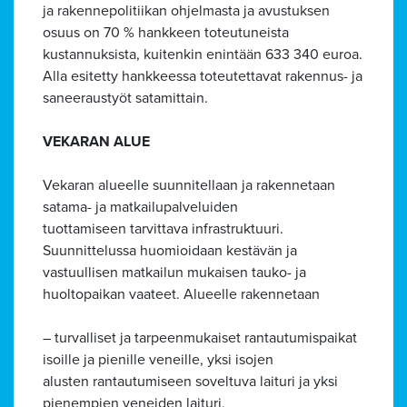
ja rakennepolitiikan ohjelmasta ja avustuksen
osuus on 70 % hankkeen toteutuneista
kustannuksista, kuitenkin enintään 633 340 euroa.
Alla esitetty hankkeessa toteutettavat rakennus- ja
saneeraustyöt satamittain.
VEKARAN ALUE
Vekaran alueelle suunnitellaan ja rakennetaan
satama- ja matkailupalveluiden
tuottamiseen tarvittava infrastruktuuri.
Suunnittelussa huomioidaan kestävän ja
vastuullisen matkailun mukaisen tauko- ja
huoltopaikan vaateet. Alueelle rakennetaan
– turvalliset ja tarpeenmukaiset rantautumispaikat
isoille ja pienille veneille, yksi isojen
alusten rantautumiseen soveltuva laituri ja yksi
pienempien veneiden laituri,