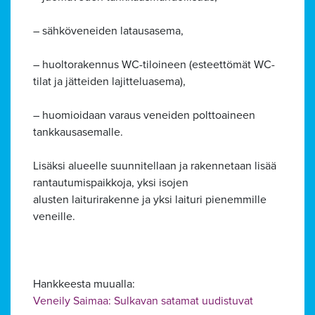
– sähköveneiden latausasema,
– huoltorakennus WC-tiloineen (esteettömät WC-
tilat ja jätteiden lajitteluasema),
– huomioidaan varaus veneiden polttoaineen
tankkausasemalle.
Lisäksi alueelle suunnitellaan ja rakennetaan lisää
Alavalikko
rantautumispaikkoja, yksi isojen
alusten laiturirakenne ja yksi laituri pienemmille
veneille.
Hankkeesta muualla:
Veneily Saimaa: Sulkavan satamat uudistuvat