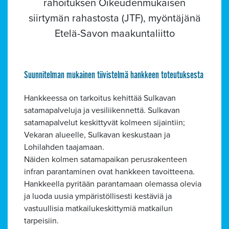
rahoituksen Oikeudenmukaisen
siirtymän rahastosta (JTF), myöntäjänä
Etelä-Savon maakuntaliitto
Suunnitelman mukainen tiivistelmä hankkeen toteutuksesta
Hankkeessa on tarkoitus kehittää Sulkavan
satamapalveluja ja vesiliikennettä. Sulkavan
satamapalvelut keskittyvät kolmeen sijaintiin;
Vekaran alueelle, Sulkavan keskustaan ja
Lohilahden taajamaan.
Näiden kolmen satamapaikan perusrakenteen
infran parantaminen ovat hankkeen tavoitteena.
Hankkeella pyritään parantamaan olemassa olevia
ja luoda uusia ympäristöllisesti kestäviä ja
vastuullisia matkailukeskittymiä matkailun
tarpeisiin.