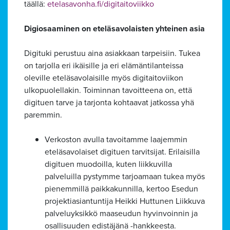
täällä:
etelasavonha.fi/digitaitoviikko
Digiosaaminen on eteläsavolaisten yhteinen asia
Digituki perustuu aina asiakkaan tarpeisiin. Tukea
on tarjolla eri ikäisille ja eri elämäntilanteissa
oleville eteläsavolaisille myös digitaitoviikon
ulkopuolellakin. Toiminnan tavoitteena on, että
digituen tarve ja tarjonta kohtaavat jatkossa yhä
paremmin.
Verkoston avulla tavoitamme laajemmin
eteläsavolaiset digituen tarvitsijat. Erilaisilla
digituen muodoilla, kuten liikkuvilla
palveluilla pystymme tarjoamaan tukea myös
pienemmillä paikkakunnilla, kertoo Esedun
projektiasiantuntija Heikki Huttunen Liikkuva
palveluyksikkö maaseudun hyvinvoinnin ja
osallisuuden edistäjänä -hankkeesta.