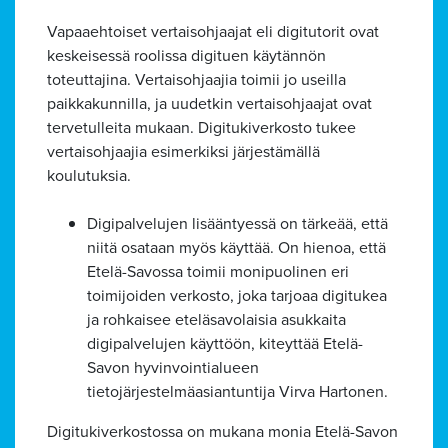
Vapaaehtoiset vertaisohjaajat eli digitutorit ovat
keskeisessä roolissa digituen käytännön
toteuttajina. Vertaisohjaajia toimii jo useilla
paikkakunnilla, ja uudetkin vertaisohjaajat ovat
tervetulleita mukaan. Digitukiverkosto tukee
vertaisohjaajia esimerkiksi järjestämällä
koulutuksia.
Digipalvelujen lisääntyessä on tärkeää, että
niitä osataan myös käyttää. On hienoa, että
Etelä-Savossa toimii monipuolinen eri
toimijoiden verkosto, joka tarjoaa digitukea
ja rohkaisee eteläsavolaisia asukkaita
digipalvelujen käyttöön, kiteyttää Etelä-
Savon hyvinvointialueen
tietojärjestelmäasiantuntija Virva Hartonen.
Digitukiverkostossa on mukana monia Etelä-Savon