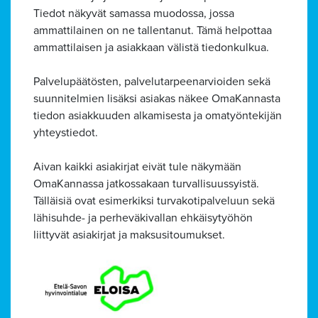
Tiedot näkyvät samassa muodossa, jossa
ammattilainen on ne tallentanut. Tämä helpottaa
ammattilaisen ja asiakkaan välistä tiedonkulkua.
Palvelupäätösten, palvelutarpeenarvioiden sekä
suunnitelmien lisäksi asiakas näkee OmaKannasta
tiedon asiakkuuden alkamisesta ja omatyöntekijän
yhteystiedot.
Aivan kaikki asiakirjat eivät tule näkymään
Alavalikko
OmaKannassa jatkossakaan turvallisuussyistä.
Tälläisiä ovat esimerkiksi turvakotipalveluun sekä
lähisuhde- ja perheväkivallan ehkäisytyöhön
liittyvät asiakirjat ja maksusitoumukset.