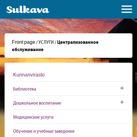
Front page
/
УСЛУГИ
/
Централизованное
обслуживание
Kunnanvirasto
Библиотека
Toggle sub
Дошкольное воспитание
Toggle sub
Медицинские услуги
Обучение и учебные заведения