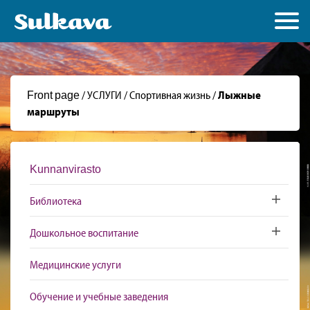
Front page
/
УСЛУГИ
/
Спортивная жизнь
/
Лыжные
маршруты
Kunnanvirasto
Библиотека
Toggle sub
Дошкольное воспитание
Toggle sub
Медицинские услуги
Обучение и учебные заведения